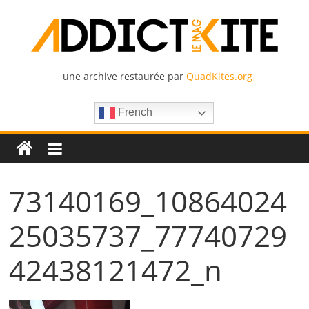
Skip
to
content
une archive restaurée par
QuadKites.org
Addict
French
Kite
Le
Mag
73140169_10864024
–
La
25035737_77740729
passion
du
42438121472_n
Cerf-
Volant