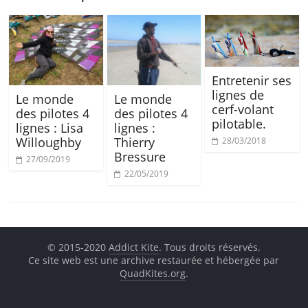
Entretenir ses
lignes de
Le monde
Le monde
cerf-volant
des pilotes 4
des pilotes 4
pilotable.
lignes : Lisa
lignes :
Willoughby
Thierry
28/03/2018
Bressure
27/09/2019
22/05/2019
© 2015-2020
Addict Kite
. Tous droits réservés.
Ce site web est une archive restaurée et hébergée par
QuadKites.org
.