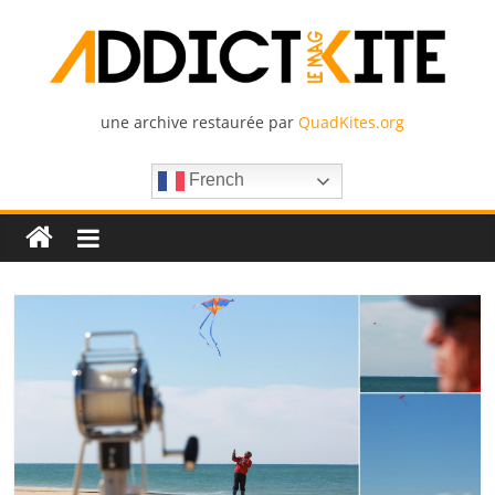
Skip
to
content
une archive restaurée par
QuadKites.org
Addict
French
Kite
Le
Mag
–
La
passion
du
Cerf-
Volant